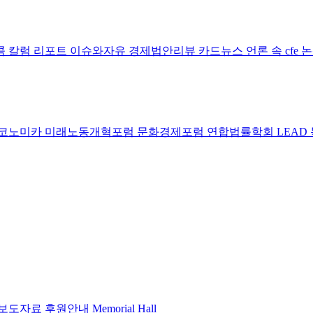
콤 칼럼
리포트
이슈와자유
경제법안리뷰
카드뉴스
언론 속 cfe
코노미카
미래노동개혁포럼
문화경제포럼
연합법률학회 LEAD
보도자료
후원안내
Memorial Hall