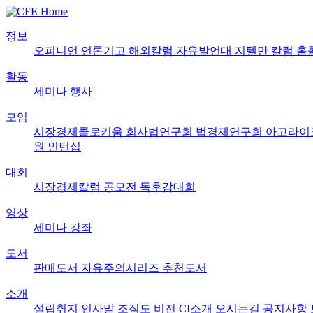
정보
오피니언
언론기고
해외칼럼
자유발언대
지텔만 칼럼
홀
활동
세미나
행사
모임
시장경제콜로키움
회사법연구회
법경제연구회
아고라이
원
인턴십
대회
시장경제칼럼 공모전
독후감대회
영상
세미나
강좌
도서
판매도서
자유주의시리즈
추천도서
소개
설립취지
인사말
조직도
비전
CI소개
오시는길
공지사항