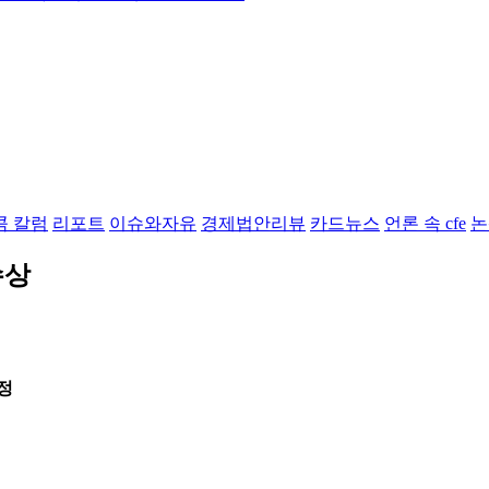
콤 칼럼
리포트
이슈와자유
경제법안리뷰
카드뉴스
언론 속 cfe
논
수상
정