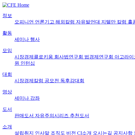
정보
오피니언
언론기고
해외칼럼
자유발언대
지텔만 칼럼
홀
활동
세미나
행사
모임
시장경제콜로키움
회사법연구회
법경제연구회
아고라이
원
인턴십
대회
시장경제칼럼 공모전
독후감대회
영상
세미나
강좌
도서
판매도서
자유주의시리즈
추천도서
소개
설립취지
인사말
조직도
비전
CI소개
오시는길
공지사항