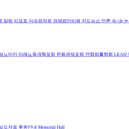
콤 칼럼
리포트
이슈와자유
경제법안리뷰
카드뉴스
언론 속 cfe
코노미카
미래노동개혁포럼
문화경제포럼
연합법률학회 LEAD
보도자료
후원안내
Memorial Hall