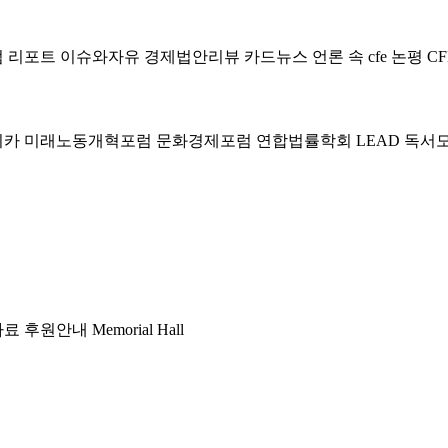
럼
리포트
이슈와자유
경제법안리뷰
카드뉴스
언론 속 cfe
논평
CF
미카
미래노동개혁포럼
문화경제포럼
연합법률학회 LEAD
독서
자료
후원안내
Memorial Hall