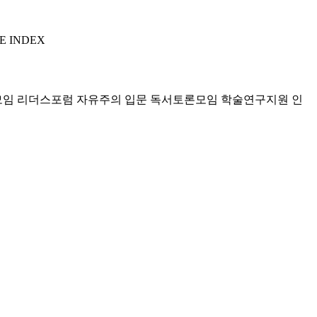
E INDEX
모임 리더스포럼
자유주의 입문 독서토론모임
학술연구지원
인