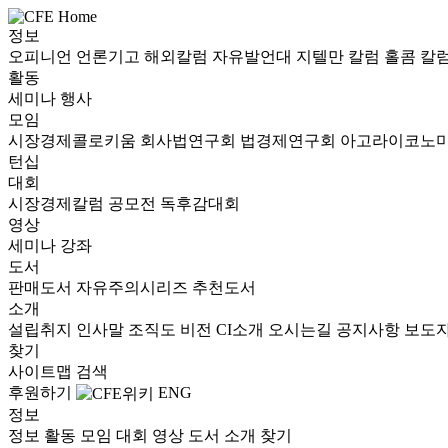
정보
오피니언
언론기고
해외칼럼
자유발언대
지텔만 칼럼
홀콤 칼
활동
세미나
행사
모임
시장경제콜로키움
회사법연구회
법경제연구회
아고라이코노
턴십
대회
시장경제칼럼 공모전
독후감대회
영상
세미나
강좌
도서
판매도서
자유주의시리즈
추천도서
소개
설립취지
인사말
조직도
비전
CI소개
오시는길
공지사항
보도
찾기
사이트맵
검색
후원하기
ENG
정보
정보
활동
모임
대회
영상
도서
소개
찾기