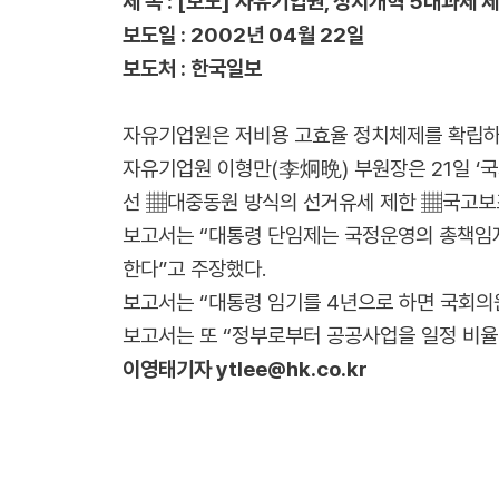
제 목 : [보도] 자유기업원, 정치개혁 5대과제 
보도일 : 2002년 04월 22일
보도처 : 한국일보
자유기업원은 저비용 고효율 정치체제를 확립하기
자유기업원 이형만(李炯晩) 부원장은 21일 ‘
선 ▦대중동원 방식의 선거유세 제한 ▦국고보조
보고서는 “대통령 단임제는 국정운영의 총책임자
한다”고 주장했다.
보고서는 “대통령 임기를 4년으로 하면 국회의원
보고서는 또 “정부로부터 공공사업을 일정 비율 
이영태기자
ytlee@hk.co.kr