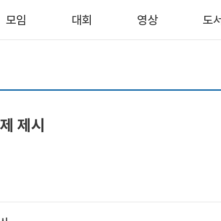
모임
대회
영상
도
과제 제시