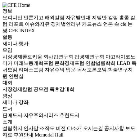
정보
오피니언
언론기고
해외칼럼
자유발언대
지텔만 칼럼
홀콤 칼
럼
리포트
이슈와자유
경제법안리뷰
카드뉴스
언론 속 cfe
논
평
CFE INDEX
활동
세미나
행사
모임
시장경제콜로키움
회사법연구회
법경제연구회
아고라이코노
미카
미래노동개혁포럼
문화경제포럼
연합법률학회 LEAD
독
서모임 리더스포럼
자유주의 입문 독서토론모임
학술연구지
원
인턴십
대회
시장경제칼럼 공모전
독후감대회
영상
세미나
강좌
도서
판매도서
자유주의시리즈
추천도서
소개
설립취지
인사말
조직도
비전
CI소개
오시는길
공지사항
보도
자료
후원안내
Memorial Hall