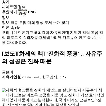
찾기
사이트맵
검색
후원하기
ENG
정보
정보
활동
모임
대회
영상
도서
소개
찾기
언론 속 cfe
오피니언
언론기고
해외칼럼
자유발언대
지텔만 칼럼
홀콤 칼
럼
리포트
이슈와자유
경제법안리뷰
카드뉴스
언론 속 cfe
논
평
CFE INDEX
[보도][화제의 책] '진화적 풍경' .. 자유주
의 성공은 진화 때문
글쓴이
자유기업원
2004-05-24
,
한국경제, A25
사회적 현상들을 진화의 개념으로 설명하면서 자유주의 체
제가 오늘날 이토록 성공을 거둔 것도 진화에 가장 호의적인
체제였기 때문이라고 분석한다. 한국의 미래도 근본적인 "진
화"시스템으로 열어가야 한다는 주장을 담았다.