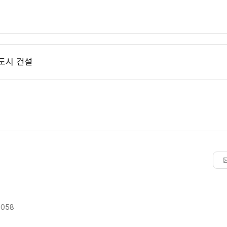
도시 건설
9058