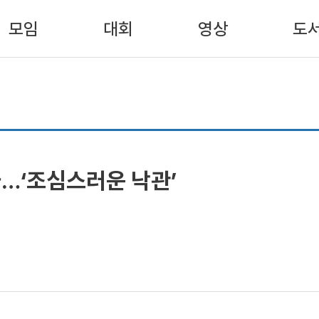
모임
대회
영상
도
…‘조심스러운 낙관’