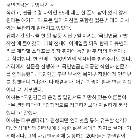
국민연금은 구멍나기 시
작하고, 연금 수령 나이인 66세 때는 한 푼도 남아 있지 않게
된다는 얘기다. 이 모든 일이 자신을 포함한 젊은 세대의 의사
와는 무관하게 벌어지고 있었다.
유예기간 만료를 한 달 앞둔 지난 7월 이씨는 ‘국민연금 고발
작전’에 들어갔다. 대학 전체에 이메일을 띄워 함께 다큐멘터
리를 제작할 스태프를 찾자 취지에 동감한 두 명의 학생이 선
뜻 참여했다. 한 선배는 100만원의 제작비를 빌려주기도 했다.
거리에서 설문을 진행하고, 국민연금관리공단 직원과 전문가
를 인터뷰했다. 국민연금 주무 부서인 복지부 직원에게 인터뷰
를 청했더니 “나중에 다 해결된다. 어린 학생이 벌써 연금 걱정
이냐”며 거부했다.
이씨는 “국민연금의 운명을 알면서도 가만히 있는 어른들이
너무 뻔뻔하다”며 “감정적으로 접근하기보다 치밀하게 분석
했다”고 말했다.
이씨는 다큐멘터리가 완성되면 인터넷을 통해 유포할 생각이
다. 영상매체와 인터넷에 친숙한 젊은 세대의 지지를 끌어내기
위해서다. 그의 다큐멘터리에 등장하는 20대들은 한결같이