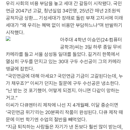
우리 사회의 비용 부담을 놓고 세대 간 갈등이 시작됐다. 국민
연금 2047년 고갈, 청년실업 34만명, 25년간 매년 2조원씩
공적자금 상환…. 기성세대가 장래로 돌린 부채 고지서에 미래
세대가 “왜 우리는 혜택 없이 비용만 부담하느냐”며 반발하기
시작했다.
아주대 4학년 이승민(24·컴퓨터
공학과)씨는 3일 하루 종일 무비
카메라를 들고 서울 삼성동 일대를 돌았다. 길거리 한쪽에서
열심히 구두를 만지고 있는 30대 구두 수선공이 그의 카메라
앵글에 잡힌다.
“국민연금에 대해 아세요? 국민연금 기금이 고갈된다는데, 누
가 채우죠?” 이씨가 던지는 질문에 구두 수선공은 냉소한다.
“난 받는 것 포기했어. 어떻게 되겠지. 아니면 다같이 망하는
거고.”
이씨가 다큐멘터리 제작에 나선 지 4개월째. 이달 중순이면
‘국민연금 위기’라는 20분짜리 작품이 완성된다. 다큐 제작 때
문에 이번 학기엔 수업의 절반을 빼먹었다.
“지금 퇴직하는 사람들은 자기가 낸 돈보다 훨씬 많이 받는데,