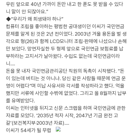
우린 앞으로 40년 가까이 돈만 내고 한 푼도 못 받을 수 있다
니 말이 안 되잖아요.”
◆“우리가 왜 희생돼야 하나”
컴퓨터 조립을 좋아하는 평범한 공대생이던 이씨가 국민연금
문제를 알게 된 것은 2년 전이었다. 2003년 겨울 용돈을 벌 생
각으로 형(26)과 함께 LCD모니터 조립·판매에 나섰으나 손해
만 보았다. 망연자실한 두 형제 앞으로 국민연금 보험료를 납
부하라는 고지서가 날아왔다. 수입도 없는데 국민연금이라
니….
돈을 못 내자 국민연금관리공단 직원의 독촉이 시작됐다. “돈
이 있는데 버티는 것 아니냐. 당신 같은 사람들 때문에 연금 운
영이 어렵다”며 미납 사유서와 각서를 작성하라고 했다. 억울
했지만 서류에 사인할 수밖에 없었다. 그리고 올 8월까지 납부
를 유예받았다.
이씨는 인터넷을 뒤지고 신문 스크랩을 하며 국민연금에 관한
자료를 모았다. ‘2035년 적자 시작, 2047년 기금 완전 고
갈’(보건복지부·2003년 자료)….
이씨가 54세가 될 무렵