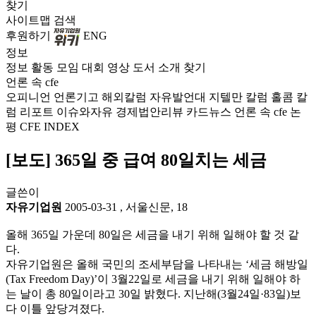
찾기
사이트맵
검색
후원하기
ENG
정보
정보
활동
모임
대회
영상
도서
소개
찾기
언론 속 cfe
오피니언
언론기고
해외칼럼
자유발언대
지텔만 칼럼
홀콤 칼
럼
리포트
이슈와자유
경제법안리뷰
카드뉴스
언론 속 cfe
논
평
CFE INDEX
[보도] 365일 중 급여 80일치는 세금
글쓴이
자유기업원
2005-03-31
,
서울신문, 18
올해 365일 가운데 80일은 세금을 내기 위해 일해야 할 것 같
다.
자유기업원은 올해 국민의 조세부담을 나타내는 ‘세금 해방일
(Tax Freedom Day)’이 3월22일로 세금을 내기 위해 일해야 하
는 날이 총 80일이라고 30일 밝혔다. 지난해(3월24일·83일)보
다 이틀 앞당겨졌다.