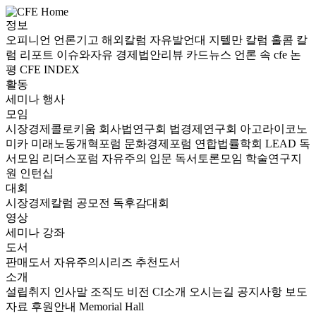
정보
오피니언
언론기고
해외칼럼
자유발언대
지텔만 칼럼
홀콤 칼
럼
리포트
이슈와자유
경제법안리뷰
카드뉴스
언론 속 cfe
논
평
CFE INDEX
활동
세미나
행사
모임
시장경제콜로키움
회사법연구회
법경제연구회
아고라이코노
미카
미래노동개혁포럼
문화경제포럼
연합법률학회 LEAD
독
서모임 리더스포럼
자유주의 입문 독서토론모임
학술연구지
원
인턴십
대회
시장경제칼럼 공모전
독후감대회
영상
세미나
강좌
도서
판매도서
자유주의시리즈
추천도서
소개
설립취지
인사말
조직도
비전
CI소개
오시는길
공지사항
보도
자료
후원안내
Memorial Hall