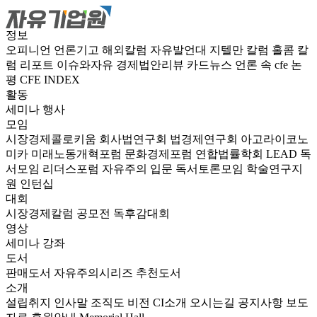
정보
오피니언
언론기고
해외칼럼
자유발언대
지텔만 칼럼
홀콤 칼
럼
리포트
이슈와자유
경제법안리뷰
카드뉴스
언론 속 cfe
논
평
CFE INDEX
활동
세미나
행사
모임
시장경제콜로키움
회사법연구회
법경제연구회
아고라이코노
미카
미래노동개혁포럼
문화경제포럼
연합법률학회 LEAD
독
서모임 리더스포럼
자유주의 입문 독서토론모임
학술연구지
원
인턴십
대회
시장경제칼럼 공모전
독후감대회
영상
세미나
강좌
도서
판매도서
자유주의시리즈
추천도서
소개
설립취지
인사말
조직도
비전
CI소개
오시는길
공지사항
보도