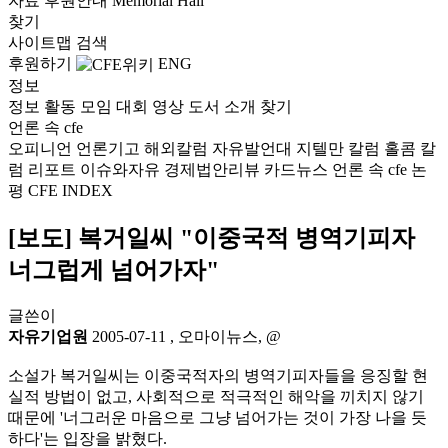
자료
후원안내
Memorial Hall
찾기
사이트맵
검색
후원하기
ENG
정보
정보
활동
모임
대회
영상
도서
소개
찾기
언론 속 cfe
오피니언
언론기고
해외칼럼
자유발언대
지텔만 칼럼
홀콤 칼
럼
리포트
이슈와자유
경제법안리뷰
카드뉴스
언론 속 cfe
논
평
CFE INDEX
[보도] 복거일씨 "이중국적 병역기피자
너그럽게 넘어가자"
글쓴이
자유기업원
2005-07-11
,
오마이뉴스, @
소설가 복거일씨는 이중국적자의 병역기피자들을 응징할 현
실적 방법이 없고, 사회적으로 적극적인 해악을 끼치지 않기
때문에 '너그러운 마음으로 그냥 넘어가는 것이 가장 나을 듯
하다'는 입장을 밝혔다.