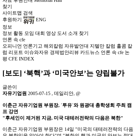
자료
후원안내
Memorial Hall
찾기
사이트맵
검색
후원하기
ENG
정보
정보
활동
모임
대회
영상
도서
소개
찾기
언론 속 cfe
오피니언
언론기고
해외칼럼
자유발언대
지텔만 칼럼
홀콤 칼
럼
리포트
이슈와자유
경제법안리뷰
카드뉴스
언론 속 cfe
논
평
CFE INDEX
[보도] ‘북핵’과 ‘미국안보’는 양립불가
글쓴이
자유기업원
2005-07-15
,
데일리안, @
이춘근 자유기업원 부원장, ´투유´와 원광대 총학생회 주최 캠
프 강연
"후세인이 제거된 지금, 미국 대테러전략의 다음은 북한"
이춘근 자유기업원 부원장은 14일 "미국의 대테러전략의 다음
은 북한임을 알아야 한다"며 "북한의 핵과 미국의 안보는 절대