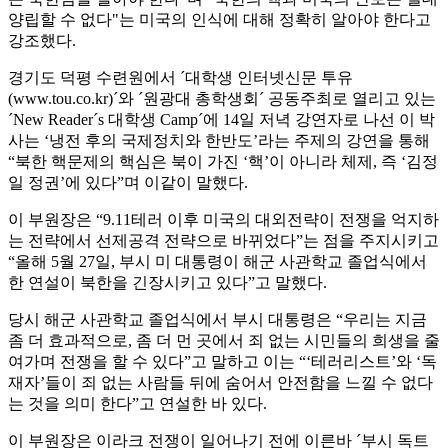
양립할 수 없다"는 미국의 인식에 대해 정확히 알아야 한다고
강조했다.
경기도 덕평 수련원에서 ´대학생 인터넷신문 투유
(www.tou.co.kr)´와 ´원광대 총학생회´ 공동주최로 열리고 있는
´New Reader´s 대학생 Camp´에 14일 저녁 강연자로 나선 이 박
사는 ‘냉전 후의 국제정치와 한반도’라는 주제의 강연을 통해
“북한 핵문제의 핵심은 북이 가진 ‘핵’이 아니라 체제, 즉 ‘김정
일 정권’에 있다”며 이같이 말했다.
이 부원장은 “9.11테러 이후 미국의 대외전략이 전쟁을 억지하
는 전략에서 선제공격 전략으로 바뀌었다”는 점을 주지시키고
“올해 5월 27일, 부시 미 대통령이 해군 사관학교 졸업식에서
한 연설이 북한을 긴장시키고 있다”고 말했다.
당시 해군 사관학교 졸업식에서 부시 대통령은 “우리는 지금
좀 더 효과적으로, 좀 더 먼 곳에서 죄 없는 시민들의 희생을 줄
여가며 전쟁을 할 수 있다”고 말하고 이는 “‘테러리스트’와 ‘독
재자’들이 죄 없는 사람들 뒤에 숨어서 안전함을 느낄 수 없다
는 것을 의미 한다”고 연설한 바 있다.
이 부원장은 이라크 전쟁이 일어나기 전에 이른바 ´부시 독트