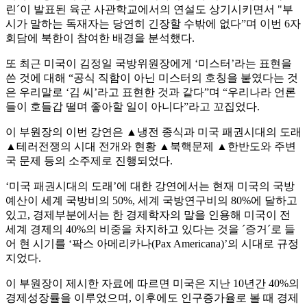
린´이 발표된 육군 사관학교에서의 연설도 상기시키면서 "부
시가 말하는 독재자는 당연히 긴장할 수밖에 없다”며 이번 6자
회담에 북한이 참여한 배경을 분석했다.
또 최근 미국이 김정일 국방위원장에게 ‘미스터’라는 표현을
쓴 것에 대해 “공식 직함이 아닌 미스터의 호칭을 붙였다는 것
은 우리말로 ‘김 씨’라고 표현한 것과 같다”며 “우리나라 언론
들이 호들갑 떨며 좋아할 일이 아니다”라고 꼬집었다.
이 부원장의 이번 강연은 ▲냉전 종식과 미국 패권시대의 도래
▲테러전쟁의 시대 전개와 현황 ▲북핵문제 ▲한반도와 주변
국 문제 등의 소주제로 진행되었다.
‘미국 패권시대의 도래’에 대한 강연에서는 현재 미국의 국방
예산이 세계 국방비의 50%, 세계 국방연구비의 80%에 달하고
있고, 경제부분에서는 한 경제학자의 말을 인용해 미국이 전
세계 경제의 40%의 비중을 차지하고 있다는 것을 ´증거´로 들
어 현 시기를 ‘팍스 아메리카나(Pax Americana)’의 시대로 규정
지었다.
이 부원장이 제시한 자료에 따르면 미국은 지난 10년간 40%의
경제성장률을 이루었으며, 이후에도 인구증가율로 볼 때 경제