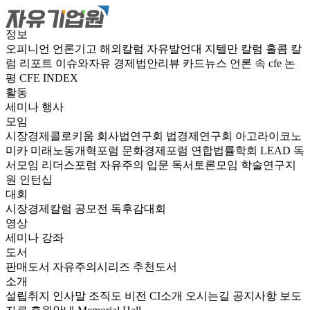
정보
오피니언
언론기고
해외칼럼
자유발언대
지텔만 칼럼
홀콤 칼
럼
리포트
이슈와자유
경제법안리뷰
카드뉴스
언론 속 cfe
논
평
CFE INDEX
활동
세미나
행사
모임
시장경제콜로키움
회사법연구회
법경제연구회
아고라이코노
미카
미래노동개혁포럼
문화경제포럼
연합법률학회 LEAD
독
서모임 리더스포럼
자유주의 입문 독서토론모임
학술연구지
원
인턴십
대회
시장경제칼럼 공모전
독후감대회
영상
세미나
강좌
도서
판매도서
자유주의시리즈
추천도서
소개
설립취지
인사말
조직도
비전
CI소개
오시는길
공지사항
보도