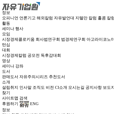
정보
오피니언
언론기고
해외칼럼
자유발언대
지텔만 칼럼
홀콤 칼
활동
세미나
행사
모임
시장경제콜로키움
회사법연구회
법경제연구회
아고라이코노
턴십
대회
시장경제칼럼 공모전
독후감대회
영상
세미나
강좌
도서
판매도서
자유주의시리즈
추천도서
소개
설립취지
인사말
조직도
비전
CI소개
오시는길
공지사항
보도
찾기
사이트맵
검색
후원하기
ENG
정보