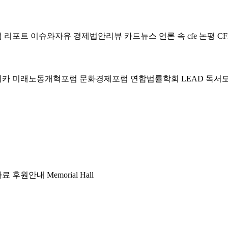
럼
리포트
이슈와자유
경제법안리뷰
카드뉴스
언론 속 cfe
논평
CF
미카
미래노동개혁포럼
문화경제포럼
연합법률학회 LEAD
독서
자료
후원안내
Memorial Hall