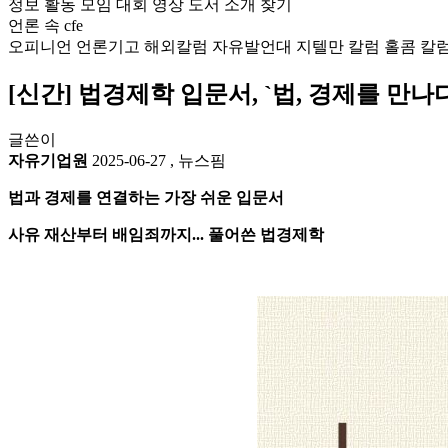
정보
활동
모임
대회
영상
도서
소개
찾기
언론 속 cfe
오피니언
언론기고
해외칼럼
자유발언대
지텔만 칼럼
홀콤 칼
[신간] 법경제학 입문서, `법, 경제를 만나
글쓴이
자유기업원
2025-06-27
,
뉴스핌
법과 경제를 연결하는 가장 쉬운 입문서
사유 재산부터 배임죄까지... 풀어쓴 법경제학