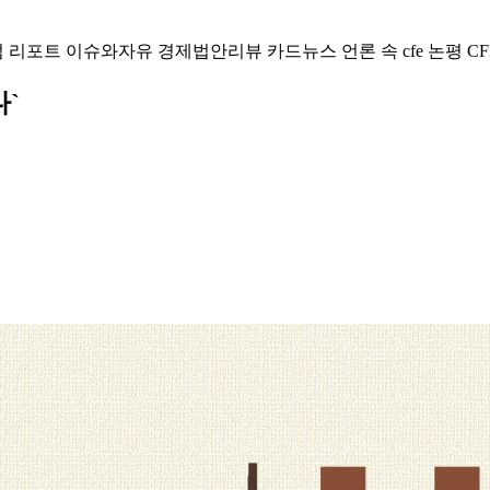
럼
리포트
이슈와자유
경제법안리뷰
카드뉴스
언론 속 cfe
논평
CF
다`