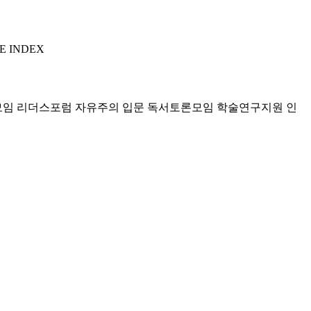
E INDEX
모임 리더스포럼
자유주의 입문 독서토론모임
학술연구지원
인