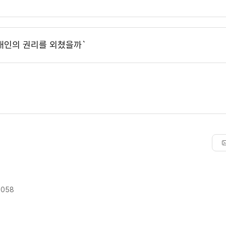
 개인의 권리를 외쳤을까`
9058