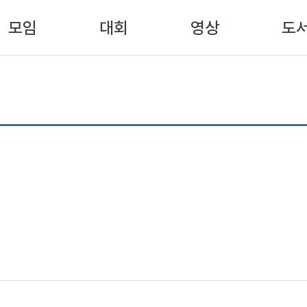
모임
대회
영상
도