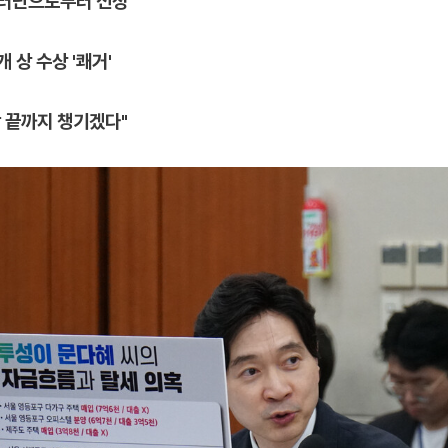
니터단으로부터 선정
 상 수상 '쾌거'
항 끝까지 챙기겠다"