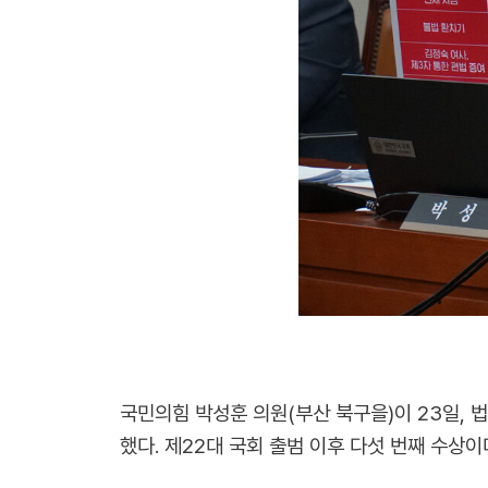
국민의힘 박성훈 의원(부산 북구을)이 23일,
했다. 제22대 국회 출범 이후 다섯 번째 수상이