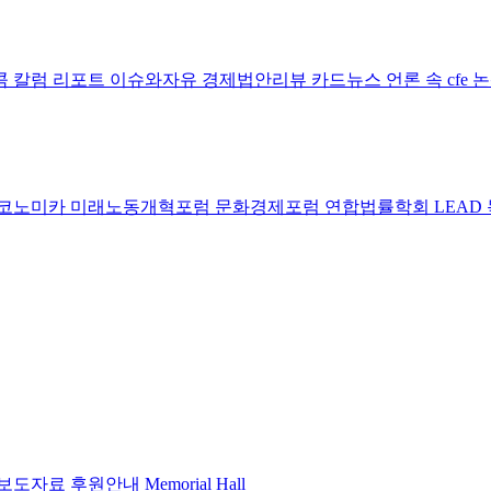
콤 칼럼
리포트
이슈와자유
경제법안리뷰
카드뉴스
언론 속 cfe
코노미카
미래노동개혁포럼
문화경제포럼
연합법률학회 LEAD
보도자료
후원안내
Memorial Hall