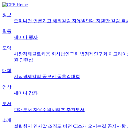
정보
오피니언
언론기고
해외칼럼
자유발언대
지텔만 칼럼
홀
활동
세미나
행사
모임
시장경제콜로키움
회사법연구회
법경제연구회
아고라이
원
인턴십
대회
시장경제칼럼 공모전
독후감대회
영상
세미나
강좌
도서
판매도서
자유주의시리즈
추천도서
소개
설립취지
인사말
조직도
비전
CI소개
오시는길
공지사항