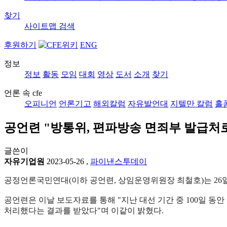
찾기
사이트맵
검색
후원하기
ENG
정보
정보
활동
모임
대회
영상
도서
소개
찾기
언론 속 cfe
오피니언
언론기고
해외칼럼
자유발언대
지텔만 칼럼
홀
공언련 "방통위, 편파방송 면죄부 발급처로
글쓴이
자유기업원
2023-05-26
,
파이낸스투데이
공정언론국민연대(이하 공언련, 상임운영위원장 최철호)는 26
공언련은 이날 보도자료를 통해 "지난 대선 기간 중 100일 동
처리했다는 결과를 받았다"며 이같이 밝혔다.