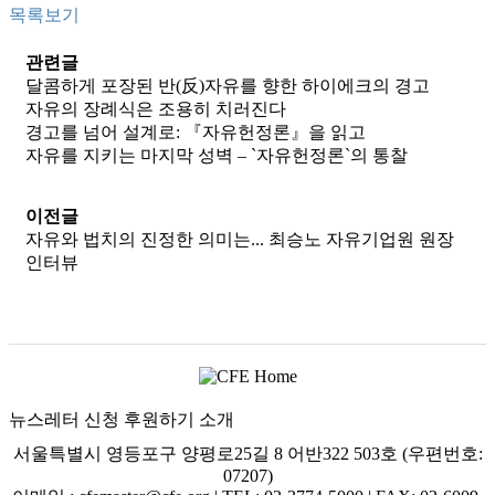
목록보기
관련글
달콤하게 포장된 반(反)자유를 향한 하이에크의 경고
자유의 장례식은 조용히 치러진다
경고를 넘어 설계로: 『자유헌정론』을 읽고
자유를 지키는 마지막 성벽 – `자유헌정론`의 통찰
이전글
자유와 법치의 진정한 의미는... 최승노 자유기업원 원장
인터뷰
뉴스레터 신청
후원하기
소개
서울특별시 영등포구 양평로25길 8 어반322 503호 (우편번호:
07207)