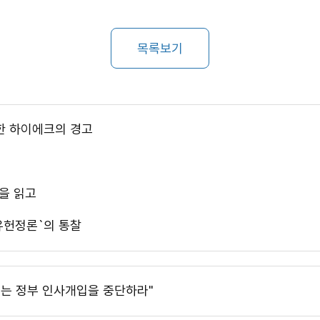
목록보기
한 하이에크의 경고
을 읽고
유헌정론`의 통찰
는 정부 인사개입을 중단하라"