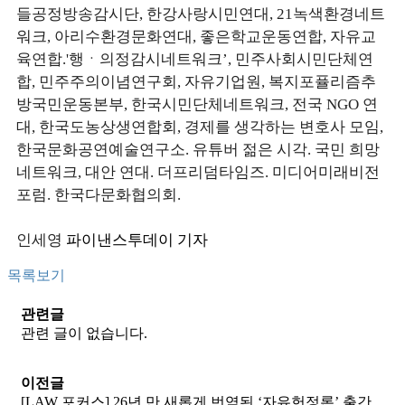
들공정방송감시단, 한강사랑시민연대, 21녹색환경네트
워크, 아리수환경문화연대, 좋은학교운동연합, 자유교
육연합.'행ㆍ의정감시네트워크’, 민주사회시민단체연
합, 민주주의이념연구회, 자유기업원, 복지포퓰리즘추
방국민운동본부, 한국시민단체네트워크, 전국 NGO 연
대, 한국도농상생연합회, 경제를 생각하는 변호사 모임,
한국문화공연예술연구소. 유튜버 젊은 시각. 국민 희망
네트워크, 대안 연대. 더프리덤타임즈. 미디어미래비전
포럼. 한국다문화협의회.
인세영
파이낸스투데이 기자
목록보기
관련글
관련 글이 없습니다.
이전글
[LAW 포커스] 26년 만 새롭게 번역된 ‘자유헌정론’ 출간...