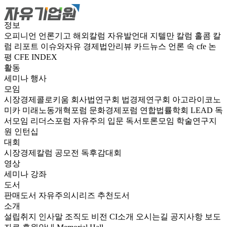
정보
오피니언
언론기고
해외칼럼
자유발언대
지텔만 칼럼
홀콤 칼
럼
리포트
이슈와자유
경제법안리뷰
카드뉴스
언론 속 cfe
논
평
CFE INDEX
활동
세미나
행사
모임
시장경제콜로키움
회사법연구회
법경제연구회
아고라이코노
미카
미래노동개혁포럼
문화경제포럼
연합법률학회 LEAD
독
서모임 리더스포럼
자유주의 입문 독서토론모임
학술연구지
원
인턴십
대회
시장경제칼럼 공모전
독후감대회
영상
세미나
강좌
도서
판매도서
자유주의시리즈
추천도서
소개
설립취지
인사말
조직도
비전
CI소개
오시는길
공지사항
보도