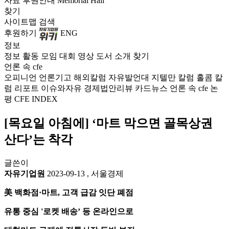
자료
후원안내
Memorial Hall
찾기
사이트맵
검색
후원하기
ENG
정보
정보
활동
모임
대회
영상
도서
소개
찾기
언론 속 cfe
오피니언
언론기고
해외칼럼
자유발언대
지텔만 칼럼
홀콤 칼
럼
리포트
이슈와자유
경제법안리뷰
카드뉴스
언론 속 cfe
논
평
CFE INDEX
[목요일 아침에] ‘마트 막으면 골목상권
산다’는 착각
글쓴이
자유기업원
2023-09-13
,
서울경제
美 백화점·마트, 고객 급감 잇단 폐점
유통 중심 '로켓 배송’ 등 온라인으로