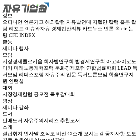
정보
오피니언
언론기고
해외칼럼
자유발언대
지텔만 칼럼
홀콤 칼
럼
리포트
이슈와자유
경제법안리뷰
카드뉴스
언론 속 cfe
논
평
CFE INDEX
활동
세미나
행사
모임
시장경제콜로키움
회사법연구회
법경제연구회
아고라이코노
미카
미래노동개혁포럼
문화경제포럼
연합법률학회 LEAD
독
서모임 리더스포럼
자유주의 입문 독서토론모임
학술연구지
원
인턴십
대회
시장경제칼럼 공모전
독후감대회
영상
세미나
강좌
도서
판매도서
자유주의시리즈
추천도서
소개
설립취지
인사말
조직도
비전
CI소개
오시는길
공지사항
보도