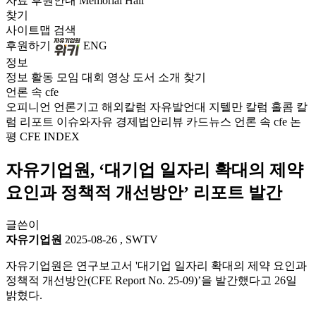
자료
후원안내
Memorial Hall
찾기
사이트맵
검색
후원하기
ENG
정보
정보
활동
모임
대회
영상
도서
소개
찾기
언론 속 cfe
오피니언
언론기고
해외칼럼
자유발언대
지텔만 칼럼
홀콤 칼
럼
리포트
이슈와자유
경제법안리뷰
카드뉴스
언론 속 cfe
논
평
CFE INDEX
자유기업원, ‘대기업 일자리 확대의 제약
요인과 정책적 개선방안’ 리포트 발간
글쓴이
자유기업원
2025-08-26
,
SWTV
자유기업원은 연구보고서 '대기업 일자리 확대의 제약 요인과
정책적 개선방안(CFE Report No. 25-09)’을 발간했다고 26일
밝혔다.