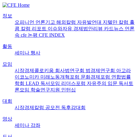
정보
오피니언
언론기고
해외칼럼
자유발언대
지텔만 칼럼
홀
콤 칼럼
리포트
이슈와자유
경제법안리뷰
카드뉴스
언론
속 cfe
논평
CFE INDEX
활동
세미나
행사
모임
시장경제콜로키움
회사법연구회
법경제연구회
아고라
이코노미카
미래노동개혁포럼
문화경제포럼
연합법률
학회 LEAD
독서모임 리더스포럼
자유주의 입문 독서토
론모임
학술연구지원
인턴십
대회
시장경제칼럼 공모전
독후감대회
영상
세미나
강좌
도서