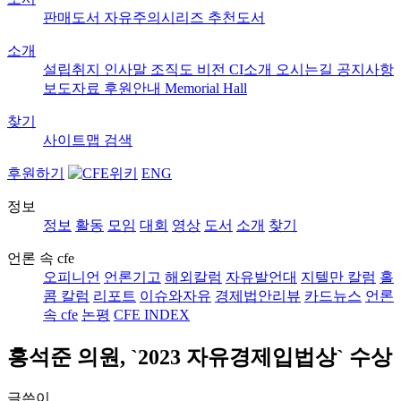
판매도서
자유주의시리즈
추천도서
소개
설립취지
인사말
조직도
비전
CI소개
오시는길
공지사항
보도자료
후원안내
Memorial Hall
찾기
사이트맵
검색
후원하기
ENG
정보
정보
활동
모임
대회
영상
도서
소개
찾기
언론 속 cfe
오피니언
언론기고
해외칼럼
자유발언대
지텔만 칼럼
홀
콤 칼럼
리포트
이슈와자유
경제법안리뷰
카드뉴스
언론
속 cfe
논평
CFE INDEX
홍석준 의원, `2023 자유경제입법상` 수상
글쓴이