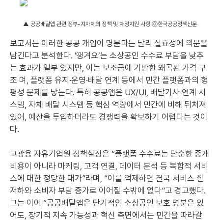
▲ 공공배달앱 관련 정부-지자체의 정책 및 재정지원 사항 ⓒ한국공공정책신문
보고서는 이러한 공공 개입이 명분과는 달리 실효성에 의문을
남긴다고 분석한다. '땡겨요’는 소상공인 수수료 부담을 낮추
는 효과가 일부 있지만, 이는 보조금에 기반한 왜곡된 가격 구
조 며, 플랫폼 유지·운영·배달 연계 등에서 민간 플랫폼과의 형
평성 문제를 낳는다. 특히 공공앱은 UX/UI, 배달기사 연계 시
스템, 자체 배달 시스템 등 핵심 역량에서 민간에 비해 뒤처져
있어, 예산을 투입하더라도 경쟁력을 확보하기 어렵다는 것이
다.
고광용 자유기업원 정책실장은 “플랫폼 수수료는 단순한 중개
비용이 아니라 마케팅, 고객 연결, 데이터 분석 등 복합적 서비
스에 대한 정당한 대가”라며, “이를 억제하면 결국 서비스 질
저하와 소비자 부담 증가로 이어질 수밖에 없다”고 경고했다.
그는 이어 “공공배달앱은 단기적인 소상공인 보호 명분은 있
어도, 장기적 지속 가능성과 혁신 측면에서는 민간을 따라갈