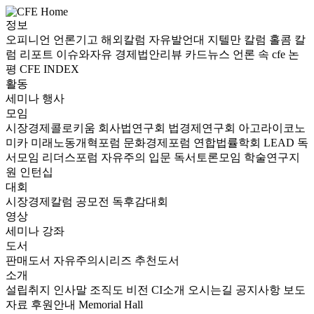
정보
오피니언
언론기고
해외칼럼
자유발언대
지텔만 칼럼
홀콤 칼
럼
리포트
이슈와자유
경제법안리뷰
카드뉴스
언론 속 cfe
논
평
CFE INDEX
활동
세미나
행사
모임
시장경제콜로키움
회사법연구회
법경제연구회
아고라이코노
미카
미래노동개혁포럼
문화경제포럼
연합법률학회 LEAD
독
서모임 리더스포럼
자유주의 입문 독서토론모임
학술연구지
원
인턴십
대회
시장경제칼럼 공모전
독후감대회
영상
세미나
강좌
도서
판매도서
자유주의시리즈
추천도서
소개
설립취지
인사말
조직도
비전
CI소개
오시는길
공지사항
보도
자료
후원안내
Memorial Hall