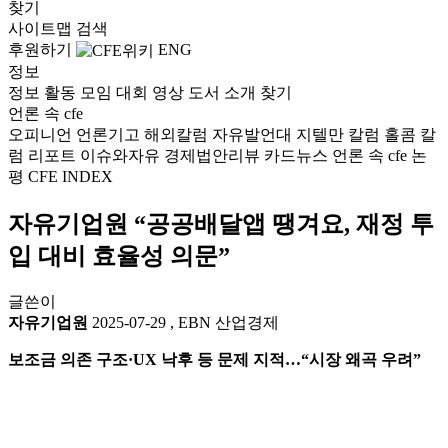
찾기
사이트맵
검색
후원하기
ENG
정보
정보
활동
모임
대회
영상
도서
소개
찾기
언론 속 cfe
오피니언
언론기고
해외칼럼
자유발언대
지텔만 칼럼
홀콤 칼
럼
리포트
이슈와자유
경제법안리뷰
카드뉴스
언론 속 cfe
논
평
CFE INDEX
자유기업원 “공공배달앱 땡겨요, 재정 투
입 대비 효율성 의문”
글쓴이
자유기업원
2025-07-29
,
EBN 산업경제
보조금 의존 구조·UX 낙후 등 문제 지적…“시장 왜곡 우려”