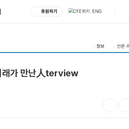
서
후원하기
ENG
정보
언론 속
미래가 만난人terview