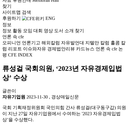
자료
후원안내
Memorial Hall
찾기
사이트맵
검색
후원하기
ENG
정보
정보
활동
모임
대회
영상
도서
소개
찾기
언론 속 cfe
오피니언
언론기고
해외칼럼
자유발언대
지텔만 칼럼
홀콤 칼
럼
리포트
이슈와자유
경제법안리뷰
카드뉴스
언론 속 cfe
논
평
CFE INDEX
류성걸 국회의원, ‘2023년 자유경제입법
상’ 수상
글쓴이
자유기업원
2023-11-30
,
경상매일신문
국회 기획재정위원회 국민의힘 간사 류성걸(대구동구갑) 의원
이 지난 27일 자유기업원에서 수여하는 '2023 자유경제입법
상’을 수상했다.