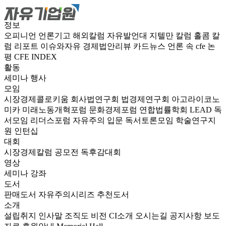
정보
오피니언
언론기고
해외칼럼
자유발언대
지텔만 칼럼
홀콤 칼
럼
리포트
이슈와자유
경제법안리뷰
카드뉴스
언론 속 cfe
논
평
CFE INDEX
활동
세미나
행사
모임
시장경제콜로키움
회사법연구회
법경제연구회
아고라이코노
미카
미래노동개혁포럼
문화경제포럼
연합법률학회 LEAD
독
서모임 리더스포럼
자유주의 입문 독서토론모임
학술연구지
원
인턴십
대회
시장경제칼럼 공모전
독후감대회
영상
세미나
강좌
도서
판매도서
자유주의시리즈
추천도서
소개
설립취지
인사말
조직도
비전
CI소개
오시는길
공지사항
보도