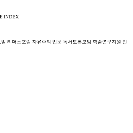
E INDEX
모임 리더스포럼
자유주의 입문 독서토론모임
학술연구지원
인