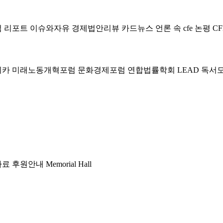
럼
리포트
이슈와자유
경제법안리뷰
카드뉴스
언론 속 cfe
논평
CF
미카
미래노동개혁포럼
문화경제포럼
연합법률학회 LEAD
독서
자료
후원안내
Memorial Hall