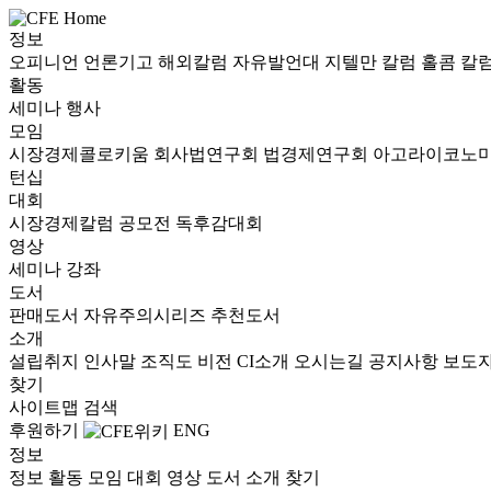
정보
오피니언
언론기고
해외칼럼
자유발언대
지텔만 칼럼
홀콤 칼
활동
세미나
행사
모임
시장경제콜로키움
회사법연구회
법경제연구회
아고라이코노
턴십
대회
시장경제칼럼 공모전
독후감대회
영상
세미나
강좌
도서
판매도서
자유주의시리즈
추천도서
소개
설립취지
인사말
조직도
비전
CI소개
오시는길
공지사항
보도
찾기
사이트맵
검색
후원하기
ENG
정보
정보
활동
모임
대회
영상
도서
소개
찾기