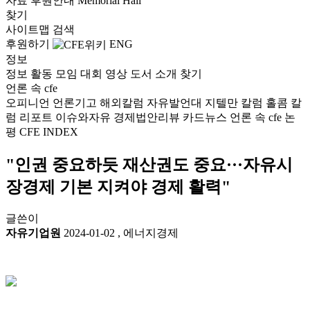
자료
후원안내
Memorial Hall
찾기
사이트맵
검색
후원하기
ENG
정보
정보
활동
모임
대회
영상
도서
소개
찾기
언론 속 cfe
오피니언
언론기고
해외칼럼
자유발언대
지텔만 칼럼
홀콤 칼
럼
리포트
이슈와자유
경제법안리뷰
카드뉴스
언론 속 cfe
논
평
CFE INDEX
"인권 중요하듯 재산권도 중요···자유시
장경제 기본 지켜야 경제 활력"
글쓴이
자유기업원
2024-01-02
,
에너지경제