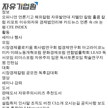
정보
오피니언
언론기고
해외칼럼
자유발언대
지텔만 칼럼
홀콤 칼
럼
리포트
이슈와자유
경제법안리뷰
카드뉴스
언론 속 cfe
논
평
CFE INDEX
활동
세미나
행사
모임
시장경제콜로키움
회사법연구회
법경제연구회
아고라이코노
미카
미래노동개혁포럼
문화경제포럼
연합법률학회 LEAD
독
서모임 리더스포럼
자유주의 입문 독서토론모임
학술연구지
원
인턴십
대회
시장경제칼럼 공모전
독후감대회
영상
세미나
강좌
도서
판매도서
자유주의시리즈
추천도서
소개
설립취지
인사말
조직도
비전
CI소개
오시는길
공지사항
보도