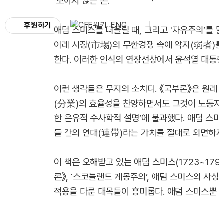
'보이지 않는 손.’
후원하기
ENG
애덤 스미스를 떠올릴 때, 그리고 '자유주의’를 
아래 시장(市場)의 무한경쟁 속에 약자(弱者)
한다. 이러한 인식의 연장선상에서 윤석열 대통령
이런 생각들은 무지의 소치다. 《국부론》은 원
(分業)의 효율성을 찬양하면서도 그것이 노동자들
한 은유적 수사학적 설명’에 불과했다. 애덤 스
들 간의 연대(連帶)라는 가치를 절대로 외면하
이 책은 오해받고 있는 애덤 스미스(1723~1
론》, '스코틀랜드 계몽주의’, 애덤 스미스의 
적용을 다룬 대목들이 흥미롭다. 애덤 스미스뿐 