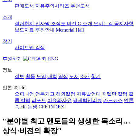
판매도서
자유주의시리즈
추천도서
소개
설립취지
인사말
조직도
비전
CI소개
오시는길
공지사항
보도자료
후원안내
Memorial Hall
찾기
사이트맵
검색
후원하기
ENG
정보
정보
활동
모임
대회
영상
도서
소개
찾기
언론 속 cfe
오피니언
언론기고
해외칼럼
자유발언대
지텔만 칼럼
홀
콤 칼럼
리포트
이슈와자유
경제법안리뷰
카드뉴스
언론
속 cfe
논평
CFE INDEX
"분야별 최고 멘토들의 생생한 목소리…
상식·비전의 확장"