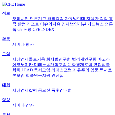
정보
오피니언
언론기고
해외칼럼
자유발언대
지텔만 칼럼
홀
콤 칼럼
리포트
이슈와자유
경제법안리뷰
카드뉴스
언론
속 cfe
논평
CFE INDEX
활동
세미나
행사
모임
시장경제콜로키움
회사법연구회
법경제연구회
아고라
이코노미카
미래노동개혁포럼
문화경제포럼
연합법률
학회 LEAD
독서모임 리더스포럼
자유주의 입문 독서토
론모임
학술연구지원
인턴십
대회
시장경제칼럼 공모전
독후감대회
영상
세미나
강좌
도서