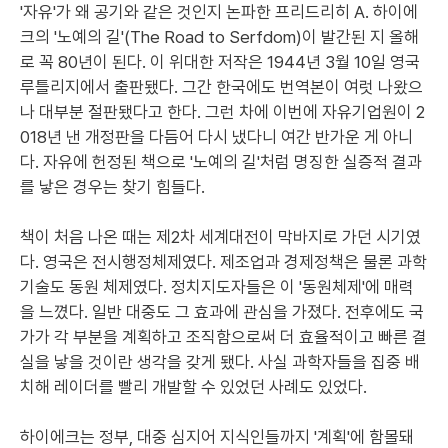
'자유'가 왜 공기와 같은 것인지 논파한 프리드리히 A. 하이에
크의 '노예의 길'(The Road to Serfdom)이 발간된 지 올해
로 꼭 80년이 된다. 이 위대한 저작은 1944년 3월 10일 영국
루틀리지에서 출판됐다. 그간 한국에도 번역본이 여럿 나왔으
나 대부분 절판됐다고 한다. 그런 차에 이번에 자유기업원이 2
018년 낸 개정판을 다듬어 다시 냈다니 여간 반가운 게 아니
다. 자유에 헌정된 책으로 '노예의 길'처럼 명징한 실증적 결과
를 낳은 경우는 찾기 힘들다.
책이 처음 나온 때는 제2차 세계대전이 막바지로 가던 시기였
다. 영국은 전시행정체제였다. 제조업과 경제정책은 물론 과학
기술도 동원 체제였다. 정치지도자들은 이 '동원체제'에 매력
을 느꼈다. 일반 대중도 그 효과에 관심을 가졌다. 전후에도 국
가가 각 부분을 계획하고 조직함으로써 더 효율적이고 빠른 결
실을 낳을 것이란 생각을 갖게 됐다. 사실 과학자들을 집중 배
치해 레이더를 빨리 개발할 수 있었던 사례도 있었다.
하이에크는 정부, 대중 심지어 지식인들까지 '계획'에 함몰돼