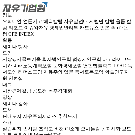
정보
오피니언
언론기고
해외칼럼
자유발언대
지텔만 칼럼
홀콤 칼
럼
리포트
이슈와자유
경제법안리뷰
카드뉴스
언론 속 cfe
논
평
CFE INDEX
활동
세미나
행사
모임
시장경제콜로키움
회사법연구회
법경제연구회
아고라이코노
미카
미래노동개혁포럼
문화경제포럼
연합법률학회 LEAD
독
서모임 리더스포럼
자유주의 입문 독서토론모임
학술연구지
원
인턴십
대회
시장경제칼럼 공모전
독후감대회
영상
세미나
강좌
도서
판매도서
자유주의시리즈
추천도서
소개
설립취지
인사말
조직도
비전
CI소개
오시는길
공지사항
보도