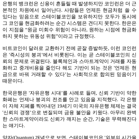
은행의 뱅크런은 신용이 흔들릴 때 발생하지만 코인런은 더 근
본적인 차원에서 일어난다. 사람들은 언제든 현금처럼 쓸 수
있다는 믿음으로 스테이블코인을 보유하지만 모두가 동시에
그 코인을 현금화하려는 순간 시스템은 견디지 못한다. 한은은
이 지점을 “원금 미회수 위험이 아니라, 원하는 시점에 현금화
하지 못하는 유동성 위험”이라고 규정했다.
비트코인이 달러로 교환하기 전에 곧잘 증발하듯, 이런 코인런
은 '즉시성의 붕괴’에서 비롯된다. 이는 곧 스테이블코인의 신
뢰의 문제로 귀결된다. 블록체인과 스마트계약이 거래를 자동
화하고 중개비용을 줄인다 해도 기반이 되는 것은 '언제든 현
금으로 바꿔 거래할 수 있다’는 사회적으로 합의된 믿음이기
때문이다.
한국은행은 '자유은행 시대’를 사례로 들며, 신뢰 기반이 약한
화폐는 언제나 붕괴의 전조를 안고 있음을 지적했다. 각 은행
이 자체 지폐를 찍어내던 19세기 미국의 자유은행 체제는 결국
'신뢰의 경쟁’으로 변질되며 금융 불안을 키웠다. 아무리 완벽
한 스마트계약이라도 신뢰가 깨지는 순간, 기술은 무력해진다
는 얘기다.
양자(Quantum) 개념으로 보면, 스테이블코인은 '외부의 시간을