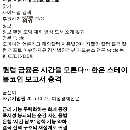
자료
후원안내
Memorial Hall
찾기
사이트맵
검색
후원하기
ENG
정보
정보
활동
모임
대회
영상
도서
소개
찾기
언론 속 cfe
오피니언
언론기고
해외칼럼
자유발언대
지텔만 칼럼
홀콤 칼
럼
리포트
이슈와자유
경제법안리뷰
카드뉴스
언론 속 cfe
논
평
CFE INDEX
퀀텀 금융은 시간을 모른다···한은 스테이
블코인 보고서 충격
글쓴이
자유기업원
2025-10-27
,
여성경제신문
금리 기능 무력화하는 화폐 등장
즉시성 붕괴되는 순간 자산 증발
은행 '시간 담보’ 정책 기능 약화
결국 신뢰 구조의 재설계로 귀결