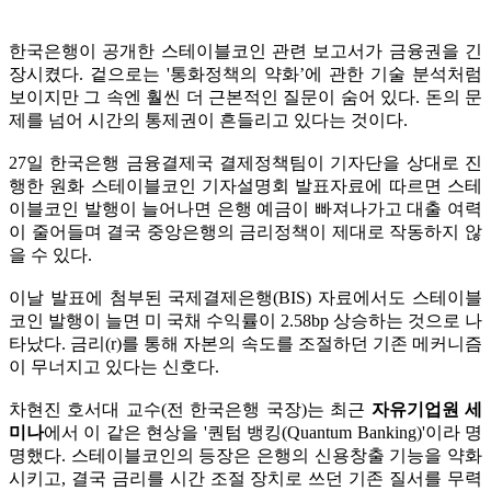
한국은행이 공개한 스테이블코인 관련 보고서가 금융권을 긴
장시켰다. 겉으로는 '통화정책의 약화’에 관한 기술 분석처럼
보이지만 그 속엔 훨씬 더 근본적인 질문이 숨어 있다. 돈의 문
제를 넘어 시간의 통제권이 흔들리고 있다는 것이다.
27일 한국은행 금융결제국 결제정책팀이 기자단을 상대로 진
행한 원화 스테이블코인 기자설명회 발표자료에 따르면 스테
이블코인 발행이 늘어나면 은행 예금이 빠져나가고 대출 여력
이 줄어들며 결국 중앙은행의 금리정책이 제대로 작동하지 않
을 수 있다.
이날 발표에 첨부된 국제결제은행(BIS) 자료에서도 스테이블
코인 발행이 늘면 미 국채 수익률이 2.58bp 상승하는 것으로 나
타났다. 금리(r)를 통해 자본의 속도를 조절하던 기존 메커니즘
이 무너지고 있다는 신호다.
차현진 호서대 교수(전 한국은행 국장)는 최근
자유기업원 세
미나
에서 이 같은 현상을 '퀀텀 뱅킹(Quantum Banking)'이라 명
명했다. 스테이블코인의 등장은 은행의 신용창출 기능을 약화
시키고, 결국 금리를 시간 조절 장치로 쓰던 기존 질서를 무력