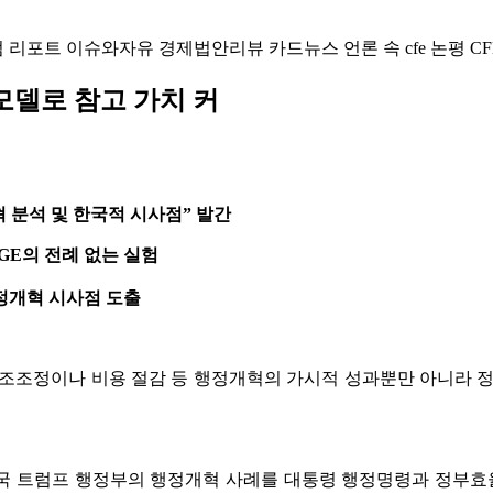
럼
리포트
이슈와자유
경제법안리뷰
카드뉴스
언론 속 cfe
논평
CF
모델로 참고 가치 커
혁 분석 및 한국적 시사점” 발간
GE의 전례 없는 실험
행정개혁 시사점 도출
 구조조정이나 비용 절감 등 행정개혁의 가시적 성과뿐만 아니라 
미국 트럼프 행정부의 행정개혁 사례를 대통령 행정명령과 정부효율