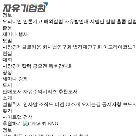
정보
오피니언
언론기고
해외칼럼
자유발언대
지텔만 칼럼
홀콤 칼
활동
세미나
행사
모임
시장경제콜로키움
회사법연구회
법경제연구회
아고라이코노
턴십
대회
시장경제칼럼 공모전
독후감대회
영상
세미나
강좌
도서
판매도서
자유주의시리즈
추천도서
소개
설립취지
인사말
조직도
비전
CI소개
오시는길
공지사항
보도
찾기
사이트맵
검색
후원하기
ENG
정보