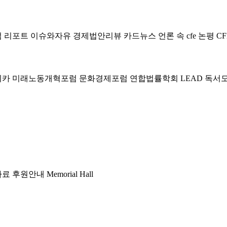
럼
리포트
이슈와자유
경제법안리뷰
카드뉴스
언론 속 cfe
논평
CF
미카
미래노동개혁포럼
문화경제포럼
연합법률학회 LEAD
독서
자료
후원안내
Memorial Hall