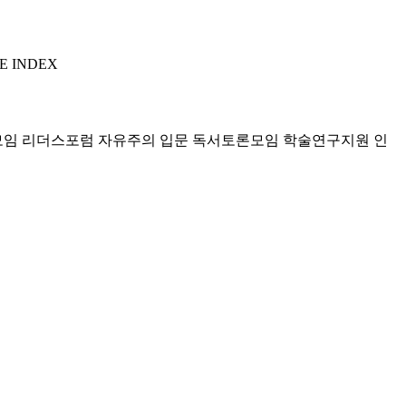
E INDEX
모임 리더스포럼
자유주의 입문 독서토론모임
학술연구지원
인