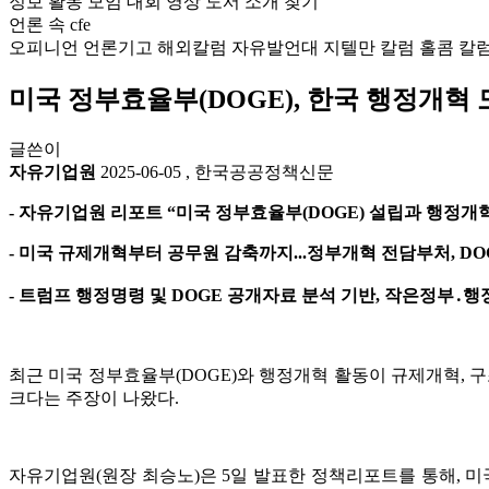
정보
활동
모임
대회
영상
도서
소개
찾기
언론 속 cfe
오피니언
언론기고
해외칼럼
자유발언대
지텔만 칼럼
홀콤 칼
미국 정부효율부(DOGE), 한국 행정개혁 
글쓴이
자유기업원
2025-06-05
,
한국공공정책신문
- 자유기업원 리포트 “미국 정부효율부(DOGE) 설립과 행정개
- 미국 규제개혁부터 공무원 감축까지...정부개혁 전담부처, DO
- 트럼프 행정명령 및 DOGE 공개자료 분석 기반, 작은정부․
최근 미국 정부효율부(DOGE)와 행정개혁 활동이 규제개혁,
크다는 주장이 나왔다.
자유기업원(원장 최승노)은 5일 발표한 정책리포트를 통해, 