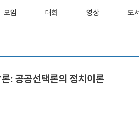
모임
대회
영상
도
론: 공공선택론의 정치이론