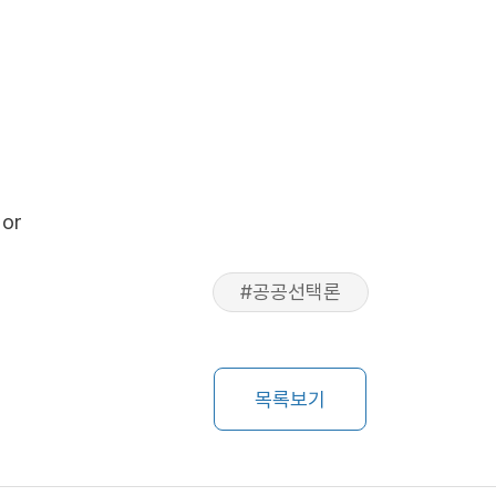
1or
#공공선택론
목록보기