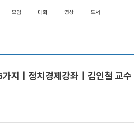
모임
대회
영상
도서
헌 6가지｜정치경제강좌｜김인철 교수