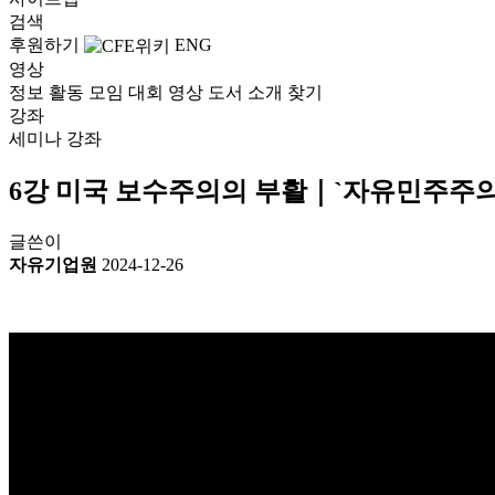
검색
후원하기
ENG
영상
정보
활동
모임
대회
영상
도서
소개
찾기
강좌
세미나
강좌
6강 미국 보수주의의 부활｜`자유민주주의
글쓴이
자유기업원
2024-12-26