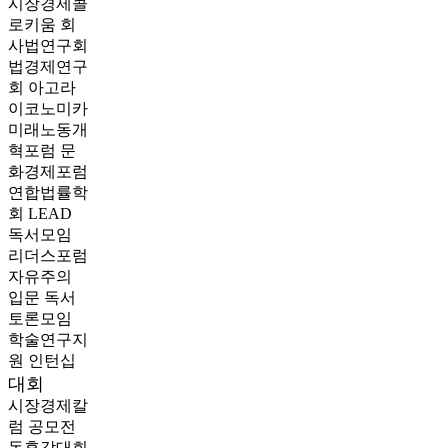
시장경제콜
로키움
회
사법연구회
법경제연구
회
아고라
이코노미카
미래노동개
혁포럼
문
화경제포럼
연합법률학
회 LEAD
독서모임
리더스포럼
자유주의
입문 독서
토론모임
학술연구지
원
인턴십
대회
시장경제칼
럼 공모전
독후감대회