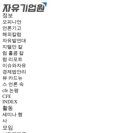
정보
오피니언
언론기고
해외칼럼
자유발언대
지텔만 칼
럼
홀콤 칼
럼
리포트
이슈와자유
경제법안리
뷰
카드뉴
스
언론 속
cfe
논평
CFE
INDEX
활동
세미나
행
사
모임