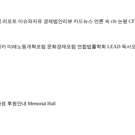
럼
리포트
이슈와자유
경제법안리뷰
카드뉴스
언론 속 cfe
논평
CF
미카
미래노동개혁포럼
문화경제포럼
연합법률학회 LEAD
독서
자료
후원안내
Memorial Hall