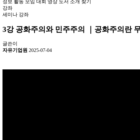
정보
활동
모임
대회
영상
도서
소개
찾기
강좌
세미나
강좌
3강 공화주의와 민주주의 ｜공화주의란
글쓴이
자유기업원
2025-07-04