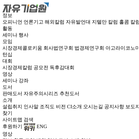
정보
오피니언
언론기고
해외칼럼
자유발언대
지텔만 칼럼
홀콤 칼
활동
세미나
행사
모임
시장경제콜로키움
회사법연구회
법경제연구회
아고라이코노
턴십
대회
시장경제칼럼 공모전
독후감대회
영상
세미나
강좌
도서
판매도서
자유주의시리즈
추천도서
소개
설립취지
인사말
조직도
비전
CI소개
오시는길
공지사항
보도
찾기
사이트맵
검색
후원하기
ENG
영상