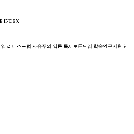
E INDEX
모임 리더스포럼
자유주의 입문 독서토론모임
학술연구지원
인