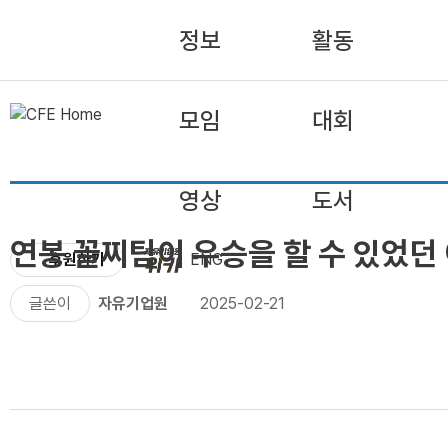
정보
활동
모임
대회
영상
도서
연봉 꼴찌팀이 우승을 할 수 있었
후원하기
ENG
글쓴이
자유기업원
2025-02-21