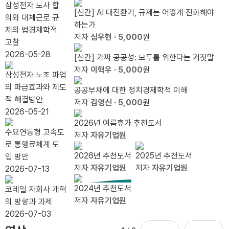
짓말』
료식
하는
니다.
웃기
수 있
경쟁
100
삼성전자 노사 합
가
[신간] AI 대전환기, 규제는 어떻게 진화해야
출간
이유
그것
전에,
나
력 봐
조 눈
의와 대체근로 규
필
하는가
기념
은 다
라이
야 한
앞...`20.79%
제의 법경제학적
요
저자
심우현
· 5,000
원
북콘
음의
트 형
다
자동
고찰
하
서트
인터
제를
배분`
2026-05-28
[신간] 가짜 공공성: 모두를 위한다는 거짓말
다
넷이
상기
끝낼
저자
이혁우
· 5,000
원
삼성전자 노조 파업
다.
하라
때
의 파급효과와 제도
공공부채에 대한 정치경제학적 이해
적 해결방안
저자
김영신
· 5,000
원
2026-05-21
2026년 여름휴가 추천도서
수요연동형 고속도
저자
자유기업원
로 통행료체계 도
2026년 추천도서
2025년 추천도서
입 방안
저자
자유기업원
저자
자유기업원
2026-07-13
2024년 추천도서
코레일 자회사 개혁
저자
자유기업원
의 방향과 과제
2026-07-03