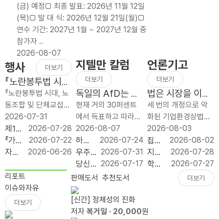
(금) 예정□ 최종 발표: 2026년 11월 12일
방
배분
이익
(목)□ 발 대 식: 2026년 12월 21일(월)□
적
폐
처분
연수 기간: 2027년 1월 ~ 2027년 12월 중
세
지,
은
참가자 ..
제
늦었
노동
2026-08-07
개
지만
쟁의
지텔만 칼럼
언론기고
행사
편
반드
대상
더보기
보
시
이
더보기
더보기
『노란봉투법 시
다
가야
될
대, 노동조합 및
독일의 AfD는 얼
법은 시장을 이끄
『노란봉투법 시대, 노
단
할
수
단체교섭 어떻게
마나 좌익인가?
는 명령이 아니라
동조합 및 단체교섭
현재 거의 30퍼센트
세 번의 개정으로 악
순
재정
없다
대응하나?』 출간
시장을 지키는 규
어떻게 대응하나』 북
2026-07-31
에서 득표하고 따라서
화된 기업환경상법이
하
개혁
기념 북콘서트
칙이어야 한다
콘서트가 2026년 7
제1회
2026-07-28
최근 설문 조사들에
2026-08-07
1년 사이에 세 번 바뀌
2026-08-03
고
이다
월 31일(금) 오전 10
좋은
『가짜
2026-07-22
따르면 그 나라의 가
하늘
2026-07-24
었다. 2025년 7월 1
집값
2026-08-02
예
시 푸른홀에서 개최되
규제
공공
자유
2026-06-26
장 강한 정당, 독일의
의 채
우주
2026-07-31
차 개정은 이사의 충
으로
지방
2026-07-28
측
었습니다. 이번 행사
입법
성 :
기업
AfD(독일 대안당;
굴: 우
는 다
당신
2026-07-17
실의무 대상에 회사와
‘실수
투자,
학생
2026-07-27
가
는 개정 노란봉투법 ..
대상
모두
원 서
Alternative for
주가
음의
이 일
함께 `주주’를 넣었고,
요’와
정치
은 줄
리포트
판매도서
추천도서
더보기
능
시상
를 위
포터
Germany)는 두 공동
사유
튤립
론 머
사외이사의 이름..
‘투
논리
고 교
이슈와자유
한
식
한다
즈 11
의장 알..
를 필
열기
스크
기’를
보다
부금
[신간] 정체성의 진화
더보기
세
는 거
기 수
요로
가 아
를 비
가를
입지
은
저자
복거일
· 20,000
원
제