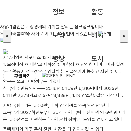
정보
활동
자유기업원은 시장경제의 가치를 알리는
싱크탱크
입니다.
우리나라를 자유 사회로 이끄는
모임
나침반
이 되겠습니다.
대회
◀
▶
영상
도서
자유기업원 서포터즈 12기 모집
1. 모집대상 ㅇ 대학교 재학생 및 휴학생 ㅇ 참신한 아이디어와 열정
으로 활동에 적극적으로 임하실 분 - 글쓰기에 능하고 사진 및 이미
후원하기
ENG
지 편집이 가능한 자 - 타 서포터즈 활동 유경험자 및 SNS 활용 가
인구는 줄고, 지방정부는 커졌다
능자, 그래픽툴 활용 가능자는 가산점 부여 ㅇ 2026년 12월까지 성
한국의 주민등록인구는 2016년 5,169만 6,216명에서 2025년
실한 활동이 가능한 분 - 월 2회 이상 콘텐츠(카드뉴스, 블로그, 동영
5,111만 7,378명으로 57만 8,838명, 1.1% 감소함. 같은 기간 지방
상 등) 제작이 가능한 분 - 발대식 및 수료식(비대면)에 참석 가능한
공무원 정원은 30만 7,566명에서 38만 4,155..
지방 국립대 ‘등록금 0원’, 대학 간 경쟁을 왜곡해선 안 된다
분 *발대식 일시/장소: 2026년 8월 28일 금요일 오후 1시 / 선유
교육부가 2027학년도부터 30개 지역 국립대 신입생 약 6만 명에게
도역 8번 출구 인근 어반322 5층 푸른홀 *불참시 서포터즈 자격이
등록금 전액을 지원하는 `지역 균형 장학금’ 도입을 검토하고 있다.
박탈됩니다. 2. 모집인원 ㅇ 총 00명 3. 활동기간 ..
연간 지원 규모는 약 2천억 원이..
주택세제의 거주 중심 전환, 시장을 더 경직시킬 수 있다