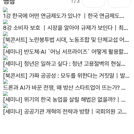
영상
1
/ 3
1강 한국에 어떤 연금제도가 있나? ｜한국 연금제도의
현재와 미래｜김용하 교수
8강 소비자 보호 ｜시장을 알아야 규제가 보인다｜최병
선 명예교수
[북콘서트] 노란봉투법 시대, 노동조합 및 단체교섭 어떻
게 대응하나?｜발간기념 북콘서트
[세미나] 반도체·AI `어닝 서프라이즈` 어떻게 활용할
것인가?｜국회의원 김용태, 한반도선진화재단, 자유기
[세미나] 청년은 일하고 싶다 : 청년 고용절벽의 현실과
업원, 주간조선 주최 세미나
해법｜국회의원 박수영, 자유기업원 공동주최 세미나
[북콘서트] 가짜 공공성 : 모두를 위한다는 거짓말｜발간
기념 북콘서트
드론과 AI가 바꾼 전쟁, 왜 방산 스타트업이 뜨는가? ｜
선유도 스터디 4화
[세미나] 위기의 한국 농업을 살릴 해법은 없을까?｜제
14회 아고라이코노미카
[세미나] 공공기관 개혁의 전략과 방향｜국회의원 고동
진, 자유기업원, 공공선택학회, 한국지방공기업학회 공동
주최 세미나