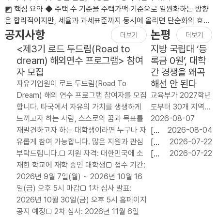
◩ 핵심 요약 ◆ 주택 수 기준을 주택가액 기준으로 일원화하는 방향
은 합리적이지만, 세율과 과세표준까지 동시에 올리면 단순화의 효과
가 상쇄될 수 있음.◆ 장기..
공지사항
논평
더보기
더보기
<제3기 로드 두드림(Road to
지방 국립대 ‘등
dream) 해외연수 프로그램> 참여
록금 0원’, 대학
자 모집
간 경쟁을 왜곡
해선 안 된다
자유기업원이 로드 두드림(Road To
Dream) 해외 연수 프로그램 참여자를 모집
교육부가 2027학년
합니다. 타국에서 자유의 가치를 생생하게
도부터 30개 지역
느끼고자 하는 사람, 스스로의 꿈과 목표를
국립대 신입생 약 6
2026-08-07
재발견하고자 하는 대학생이라면 누구나 자
만 명에게 등록금 전
[논
2026-08-04
유롭게 참여 가능합니다. 많은 지원과 관심
액을 지원하는 `지
평]
[논
2026-07-22
부탁드립니다.□ 지원 자격: 대한민국에 소
역 균형 장학금’ 도
임
평]
[논
2026-07-22
재한 학교에 재학 중인 대학생□ 접수 기간:
입을 검토하고 있다.
기
교육
평]
2026년 9월 7일(월) ~ 2026년 10월 16
연간 지원 규모는 약
내
교부
기업
일(금) 오후 5시 마감□ 1차 심사 발표:
2천억 원이..
단
금
의
2026년 10월 30일(금) 오후 5시 홈페이지
기
20.79%
투자
공지 예정□ 2차 심사: 2026년 11월 6일
처
자동
와