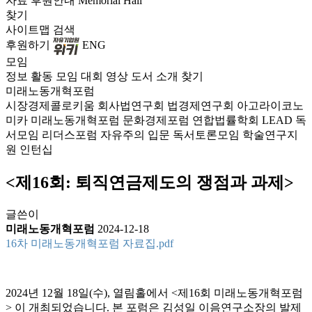
자료
후원안내
Memorial Hall
찾기
사이트맵
검색
후원하기
ENG
모임
정보
활동
모임
대회
영상
도서
소개
찾기
미래노동개혁포럼
시장경제콜로키움
회사법연구회
법경제연구회
아고라이코노
미카
미래노동개혁포럼
문화경제포럼
연합법률학회 LEAD
독
서모임 리더스포럼
자유주의 입문 독서토론모임
학술연구지
원
인턴십
<제16회: 퇴직연금제도의 쟁점과 과제>
글쓴이
미래노동개혁포럼
2024-12-18
16차 미래노동개혁포럼 자료집.pdf
2024년 12월 18일(수), 열림홀에서 <제16회 미래노동개혁포럼
> 이 개최되었습니다. 본 포럼은 김성일 이음연구소장의 발제