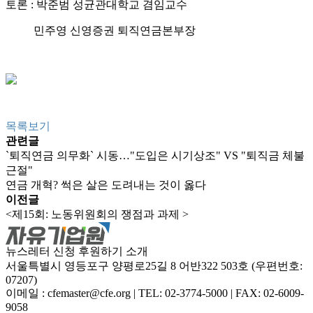
토론 : 박준범 성균관대학교 겸임교수
민주영 신영증권 퇴직연금본부장
목록보기
관련글
`퇴직연금 의무화` 시동…"도입은 시기상조" VS "퇴직금 체불
근절"
연금 개혁? 썩은 살은 도려내는 것이 옳다
이전글
<제15회: 노동위원회의 쟁점과 과제 >
뉴스레터 신청
후원하기
소개
서울특별시 영등포구 양평로25길 8 어반322 503호 (우편번호:
07207)
이메일 : cfemaster@cfe.org
|
TEL: 02-3774-5000
|
FAX: 02-6009-
9058