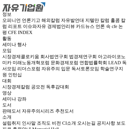
정보
오피니언
언론기고
해외칼럼
자유발언대
지텔만 칼럼
홀콤 칼
럼
리포트
이슈와자유
경제법안리뷰
카드뉴스
언론 속 cfe
논
평
CFE INDEX
활동
세미나
행사
모임
시장경제콜로키움
회사법연구회
법경제연구회
아고라이코노
미카
미래노동개혁포럼
문화경제포럼
연합법률학회 LEAD
독
서모임 리더스포럼
자유주의 입문 독서토론모임
학술연구지
원
인턴십
대회
시장경제칼럼 공모전
독후감대회
영상
세미나
강좌
도서
판매도서
자유주의시리즈
추천도서
소개
설립취지
인사말
조직도
비전
CI소개
오시는길
공지사항
보도