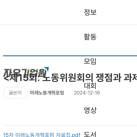
정보
활동
모임
<제15회: 노동위원회의 쟁점과 과제
대회
글쓴이
미래노동개혁포럼
2024-12-16
영상
도서
15차 미래노동개혁포럼 자료집.pdf