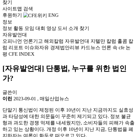
찾기
사이트맵
검색
후원하기
ENG
정보
정보
활동
모임
대회
영상
도서
소개
찾기
자유발언대
오피니언
언론기고
해외칼럼
자유발언대
지텔만 칼럼
홀콤 칼
럼
리포트
이슈와자유
경제법안리뷰
카드뉴스
언론 속 cfe
논
평
CFE INDEX
[자유발언대] 단통법, 누구를 위한 법인
가?
글쓴이
이린
2023-09-01
,
매일산업뉴스
단말기 통신법이 제정된 이후 10년이 지난 지금까지도 실효성
과 타당성에 대한 의문들이 꾸준히 제기되고 있다. 정보 불균
형과 과도한 경쟁 억제를 내세웠지만, 소비자들의 피해가 속출
하고 있는 상황이다. 개정 이후 10년이 지난 지금, 단통법을 폐
지하자는 여론이 화두로 떠오르고 있다.