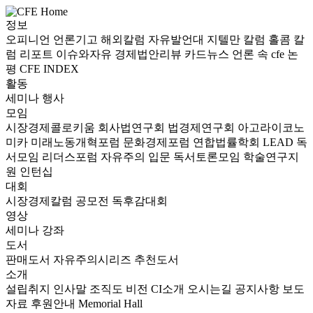
정보
오피니언
언론기고
해외칼럼
자유발언대
지텔만 칼럼
홀콤 칼
럼
리포트
이슈와자유
경제법안리뷰
카드뉴스
언론 속 cfe
논
평
CFE INDEX
활동
세미나
행사
모임
시장경제콜로키움
회사법연구회
법경제연구회
아고라이코노
미카
미래노동개혁포럼
문화경제포럼
연합법률학회 LEAD
독
서모임 리더스포럼
자유주의 입문 독서토론모임
학술연구지
원
인턴십
대회
시장경제칼럼 공모전
독후감대회
영상
세미나
강좌
도서
판매도서
자유주의시리즈
추천도서
소개
설립취지
인사말
조직도
비전
CI소개
오시는길
공지사항
보도
자료
후원안내
Memorial Hall