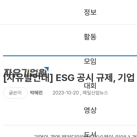
정보
활동
모임
[자유발언대] ESG 공시 규제, 기
대회
글쓴이
박혜린
2023-10-20
,
매일산업뉴스
영상
도서