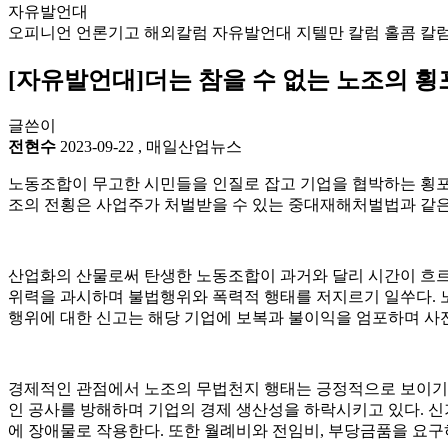
자유발언대
오피니언
언론기고
해외칼럼
자유발언대
지텔만 칼럼
홀콤 칼
[자유발언대]더는 참을 수 없는 노조의 횡포
글쓴이
전현수
2023-09-22
,
매일산업뉴스
노동조합이 무고한 시민들을 인질로 잡고 기업을 협박하는 횡포를
조의 전횡은 사업주가 처벌받을 수 있는 중대재해처벌법과 같은
산업화의 산물로써 탄생한 노동조합이 과거와 달리 시간이 흐르
위력을 과시하며 불법행위와 폭력적 행태를 저지르기 일쑤다. 
행위에 대한 신고는 해당 기업에 보복과 불이익을 엄포하며 사
경제적인 관점에서 노조의 무법천지 행태는 긍정적으로 보이기 
인 공사를 방해하며 기업의 경제 생산성을 하락시키고 있다. 신
에 장애물로 작용한다. 또한 월례비와 전임비, 부당금품을 요구