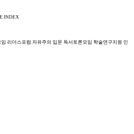
E INDEX
모임 리더스포럼
자유주의 입문 독서토론모임
학술연구지원
인