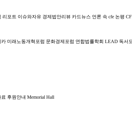
럼
리포트
이슈와자유
경제법안리뷰
카드뉴스
언론 속 cfe
논평
CF
미카
미래노동개혁포럼
문화경제포럼
연합법률학회 LEAD
독서
자료
후원안내
Memorial Hall