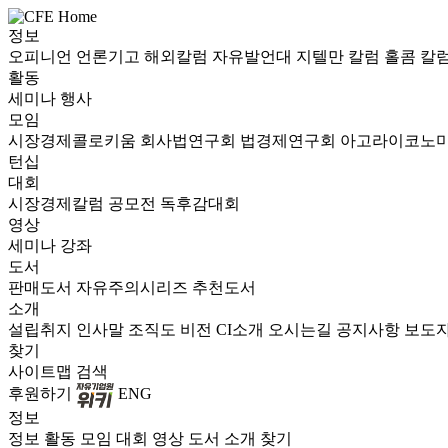
정보
오피니언
언론기고
해외칼럼
자유발언대
지텔만 칼럼
홀콤 칼
활동
세미나
행사
모임
시장경제콜로키움
회사법연구회
법경제연구회
아고라이코노
턴십
대회
시장경제칼럼 공모전
독후감대회
영상
세미나
강좌
도서
판매도서
자유주의시리즈
추천도서
소개
설립취지
인사말
조직도
비전
CI소개
오시는길
공지사항
보도
찾기
사이트맵
검색
후원하기
ENG
정보
정보
활동
모임
대회
영상
도서
소개
찾기