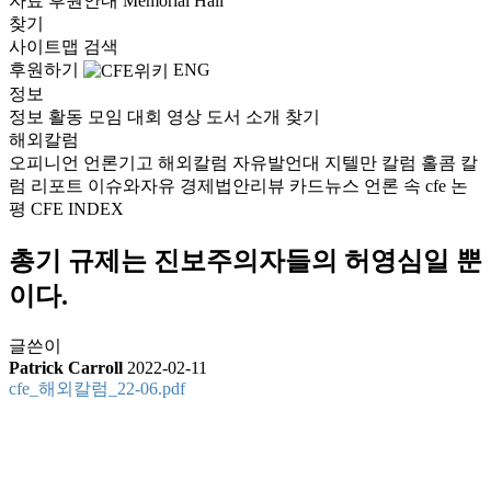
자료
후원안내
Memorial Hall
찾기
사이트맵
검색
후원하기
ENG
정보
정보
활동
모임
대회
영상
도서
소개
찾기
해외칼럼
오피니언
언론기고
해외칼럼
자유발언대
지텔만 칼럼
홀콤 칼
럼
리포트
이슈와자유
경제법안리뷰
카드뉴스
언론 속 cfe
논
평
CFE INDEX
총기 규제는 진보주의자들의 허영심일 뿐
이다.
글쓴이
Patrick Carroll
2022-02-11
cfe_해외칼럼_22-06.pdf