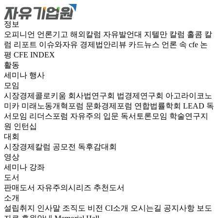
정보
오피니언
언론기고
해외칼럼
자유발언대
지텔만 칼럼
홀콤 칼
럼
리포트
이슈와자유
경제법안리뷰
카드뉴스
언론 속 cfe
논
평
CFE INDEX
활동
세미나
행사
모임
시장경제콜로키움
회사법연구회
법경제연구회
아고라이코노
미카
미래노동개혁포럼
문화경제포럼
연합법률학회 LEAD
독
서모임 리더스포럼
자유주의 입문 독서토론모임
학술연구지
원
인턴십
대회
시장경제칼럼 공모전
독후감대회
영상
세미나
강좌
도서
판매도서
자유주의시리즈
추천도서
소개
설립취지
인사말
조직도
비전
CI소개
오시는길
공지사항
보도