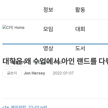
정보
활동
모임
대회
영상
도서
대학은 왜 수업에서 아인 랜드를 다
후원하기
ENG
글쓴이
Jon Hersey
2022-01-07
cfe_해외칼럼_22-01.pdf