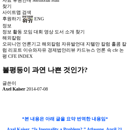
자료
후원안내
Memorial Hall
찾기
사이트맵
검색
후원하기
ENG
정보
정보
활동
모임
대회
영상
도서
소개
찾기
해외칼럼
오피니언
언론기고
해외칼럼
자유발언대
지텔만 칼럼
홀콤 칼
럼
리포트
이슈와자유
경제법안리뷰
카드뉴스
언론 속 cfe
논
평
CFE INDEX
불평등이 과연 나쁜 것인가?
글쓴이
Axel Kaiser
2014-07-08
*본 내용은 아래 글을 요약 번역한 내용임*
Axel Kaiser. “Is Inequality a Problem?,” Atlasone, April 21,