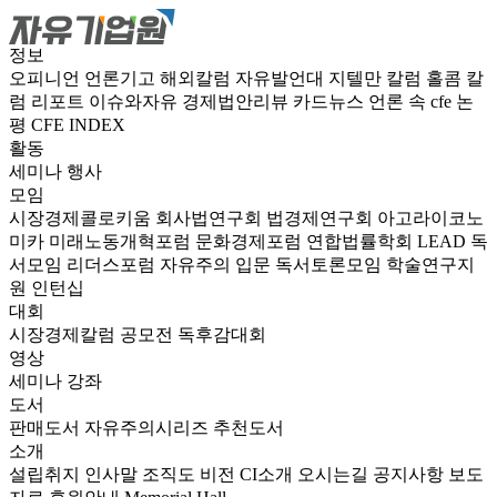
정보
오피니언
언론기고
해외칼럼
자유발언대
지텔만 칼럼
홀콤 칼
럼
리포트
이슈와자유
경제법안리뷰
카드뉴스
언론 속 cfe
논
평
CFE INDEX
활동
세미나
행사
모임
시장경제콜로키움
회사법연구회
법경제연구회
아고라이코노
미카
미래노동개혁포럼
문화경제포럼
연합법률학회 LEAD
독
서모임 리더스포럼
자유주의 입문 독서토론모임
학술연구지
원
인턴십
대회
시장경제칼럼 공모전
독후감대회
영상
세미나
강좌
도서
판매도서
자유주의시리즈
추천도서
소개
설립취지
인사말
조직도
비전
CI소개
오시는길
공지사항
보도