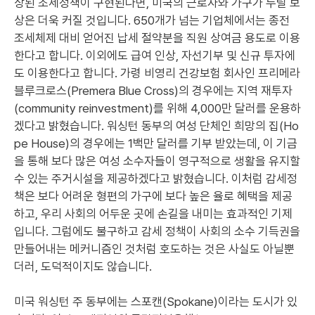
상된 조세정책이 구현된다면, 미국의 근로자와 가구가 누릴 보
상은 더욱 커질 것입니다. 650개가 넘는 기업체에서는 종전
조세체제 대비 얻어진 납세 절약분을 직원 상여금 용도로 이용
한다고 합니다. 이외에도 급여 인상, 자선기부 및 신규 투자에
도 이용한다고 합니다. 가령 비영리 건강보험 회사인 프리메라
블루크로스(Premera Blue Cross)의 경우에는 지역 재투자
(community reinvestment)를 위해 4,000만 달러를 운용하
겠다고 밝혔습니다. 워싱턴 동부의 여성 단체인 희망의 집(Ho
pe House)의 경우에는 1백만 달러를 기부 받았는데, 이 기금
을 통해 보다 많은 여성 소수자들이 영구적으로 생활을 유지할
수 있는 주거시설을 제공하겠다고 밝혔습니다. 이처럼 감세정
책은 보다 어려운 형편의 가구에 보다 높은 율로 혜택을 제공
하고, 우리 사회의 어두운 곳에 손길을 내미는 효과적인 기제
입니다. 그럼에도 불구하고 감세 정책이 사회의 소수 기득권을
만들어내는 메커니즘인 것처럼 호도하는 것은 사실도 아닐뿐
더러, 도덕적이지도 않습니다.
미국 워싱턴 주 동부에는 스포캔(Spokane)이라는 도시가 있