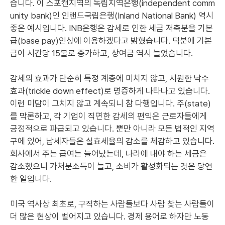
습니다. 이 스포캔지역의 독립지역은행(independent comm
unity bank)인 인랜드국립은행(Inland National Bank) 역시
좋은 예시입니다. INB은행은 감세로 인한 세금 저축분을 기본
급(base pay)인상에 이용하겠다고 밝혔습니다. 덕분에 기본
급이 시간당 15불로 증가하고, 상여금 역시 늘었습니다.
감세의 효과가 단순히 특정 계층에 미치지 않고, 시원한 낙수
효과(trickle down effect)로 명증하게 나타나고 있습니다.
이런 미담이 그치지 않고 계속되니 참 다행입니다. 주(state)
를 막론하고, 각 기업이 직면한 감세의 편익은 근로자들에게
긍정적으로 파급되고 있습니다. 뿐만 아니라 모든 법적인 지역
구에 있어, 납세자들은 실효세율의 감소를 체감하고 있습니다.
회사에서 주는 급여는 늘어났는데, 나라에 내야 하는 세금은
감소했으니 가처분소득이 늘고, 소비가 활성화되는 것은 당연
한 일입니다.
미국 역사상 최초로, 구직하는 사람들보다 사람 찾는 사람들이
더 많은 현상이 벌어지고 있습니다. 경제 용어로 하자만 노동