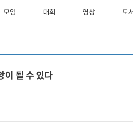
모임
대회
영상
도
앙이 될 수 있다