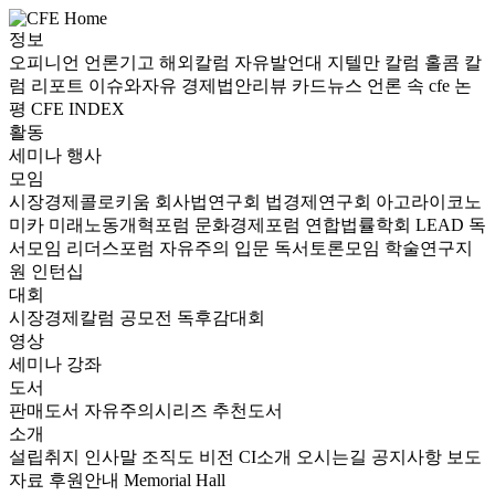
정보
오피니언
언론기고
해외칼럼
자유발언대
지텔만 칼럼
홀콤 칼
럼
리포트
이슈와자유
경제법안리뷰
카드뉴스
언론 속 cfe
논
평
CFE INDEX
활동
세미나
행사
모임
시장경제콜로키움
회사법연구회
법경제연구회
아고라이코노
미카
미래노동개혁포럼
문화경제포럼
연합법률학회 LEAD
독
서모임 리더스포럼
자유주의 입문 독서토론모임
학술연구지
원
인턴십
대회
시장경제칼럼 공모전
독후감대회
영상
세미나
강좌
도서
판매도서
자유주의시리즈
추천도서
소개
설립취지
인사말
조직도
비전
CI소개
오시는길
공지사항
보도
자료
후원안내
Memorial Hall