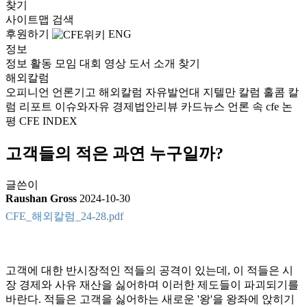
찾기
사이트맵
검색
후원하기
ENG
정보
정보
활동
모임
대회
영상
도서
소개
찾기
해외칼럼
오피니언
언론기고
해외칼럼
자유발언대
지텔만 칼럼
홀콤 칼
럼
리포트
이슈와자유
경제법안리뷰
카드뉴스
언론 속 cfe
논
평
CFE INDEX
고객들의 적은 과연 누구일까?
글쓴이
Raushan Gross
2024-10-30
CFE_해외칼럼_24-28.pdf
고객에 대한 반시장적인 적들의 공격이 있는데, 이 적들은 시
장 경제와 사유 재산을 싫어하며 이러한 제도들이 파괴되기를
바란다. 적들은 고객을 싫어하는 새로운 '왕'을 왕좌에 앉히기