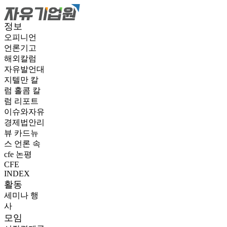
정보
오피니언
언론기고
해외칼럼
자유발언대
지텔만 칼
럼
홀콤 칼
럼
리포트
이슈와자유
경제법안리
뷰
카드뉴
스
언론 속
cfe
논평
CFE
INDEX
활동
세미나
행
사
모임