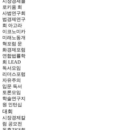
시장경제콜
로키움
회
사법연구회
법경제연구
회
아고라
이코노미카
미래노동개
혁포럼
문
화경제포럼
연합법률학
회 LEAD
독서모임
리더스포럼
자유주의
입문 독서
토론모임
학술연구지
원
인턴십
대회
시장경제칼
럼 공모전
독후감대회