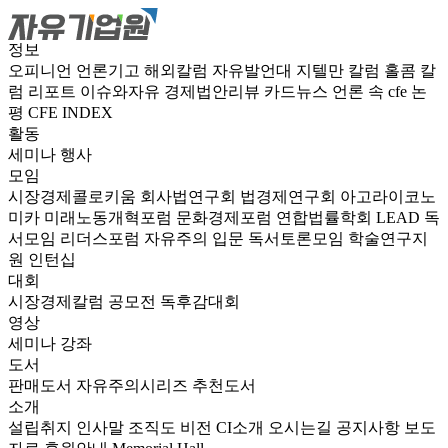
정보
오피니언
언론기고
해외칼럼
자유발언대
지텔만 칼럼
홀콤 칼
럼
리포트
이슈와자유
경제법안리뷰
카드뉴스
언론 속 cfe
논
평
CFE INDEX
활동
세미나
행사
모임
시장경제콜로키움
회사법연구회
법경제연구회
아고라이코노
미카
미래노동개혁포럼
문화경제포럼
연합법률학회 LEAD
독
서모임 리더스포럼
자유주의 입문 독서토론모임
학술연구지
원
인턴십
대회
시장경제칼럼 공모전
독후감대회
영상
세미나
강좌
도서
판매도서
자유주의시리즈
추천도서
소개
설립취지
인사말
조직도
비전
CI소개
오시는길
공지사항
보도