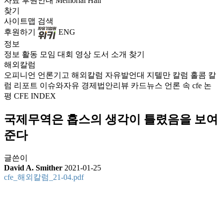
자료
후원안내
Memorial Hall
찾기
사이트맵
검색
후원하기
ENG
정보
정보
활동
모임
대회
영상
도서
소개
찾기
해외칼럼
오피니언
언론기고
해외칼럼
자유발언대
지텔만 칼럼
홀콤 칼
럼
리포트
이슈와자유
경제법안리뷰
카드뉴스
언론 속 cfe
논
평
CFE INDEX
국제무역은 홉스의 생각이 틀렸음을 보여
준다
글쓴이
David A. Smither
2021-01-25
cfe_해외칼럼_21-04.pdf